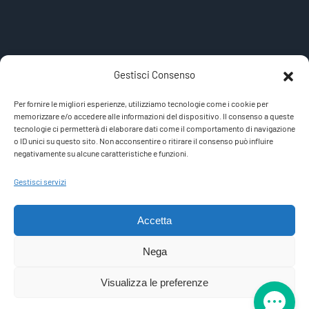
Muoversi Liberi
Gestisci Consenso
Sito di informazione, approfondimento e news sul
mondo della disabilità e della mobilità per persone
Per fornire le migliori esperienze, utilizziamo tecnologie come i cookie per
memorizzare e/o accedere alle informazioni del dispositivo. Il consenso a queste
con handicap e anziani.
tecnologie ci permetterà di elaborare dati come il comportamento di navigazione
o ID unici su questo sito. Non acconsentire o ritirare il consenso può influire
negativamente su alcune caratteristiche e funzioni.
Gestisci servizi
©
Consulentiweb.com
srl | P.iva
03017960307 | Via
Pordenone, 8 - 33040 Povoletto (UD)
Accetta
Nega
Termini di servizio
Privacy policy
Visualizza le preferenze